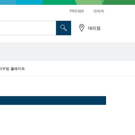
앵글 그라인더 및 금속 작업
일반 드릴 및 진동드릴/임팩트 드릴 드라이버
PRO360
연락처
대리점
x 그라우팅 플레이트