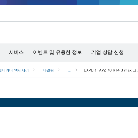
콘크리트 그라인더/홈파기
벤치탑 공구 & 작업 거치대
커넥티비티 제품 및 서비스
서비스
이벤트 및 유용한 정보
기업 상담 신청
멀티커터 액세서리
타일링
...
EXPERT AVZ 70 RT4 3 ma