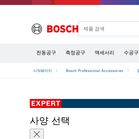
제품 검색
열화상 카메라 & 적외선 온·습도 측정기
전동공구
측정공구
액세서리
수공구
시작페이지
Bosch Professional Accessories
EXPERT
사양 선택