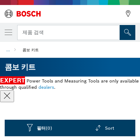
뒤로
제품 검색
...
콤보 키트
뒤로
콤보 키트
EXPERT
Power Tools and Measuring Tools are only available
through qualified
dealers
.
필터
(0)
Sort
Dropdown