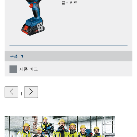
콤보 키트
구성:
1
제품 비교
1