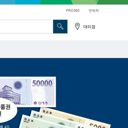
앵글 그라인더 및 금속 작업
일반 드릴 및 진동드릴/임팩트 드릴 드라이버
PRO360
연락처
대리점