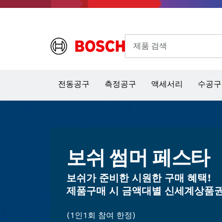
제품 검색
열화상 카메라 & 적외선 온·습도 측정기
전동공구
측정공구
액세서리
수공구
보쉬 썸머 페스타
보쉬가 준비한 시원한 구매 혜택!
제품구매 시 금액대별 신세계상품권
(1인1회 참여 한정)