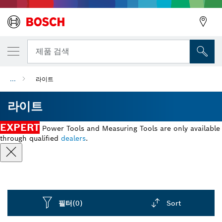
뒤로
제품 검색
...
라이트
뒤로
라이트
EXPERT
Power Tools and Measuring Tools are only available
through qualified
dealers
.
필터
(0)
Sort
Dropdown