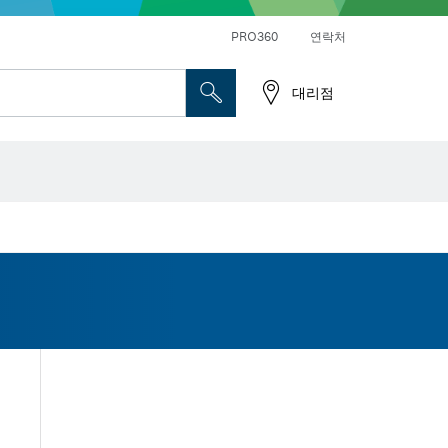
앵글 그라인더 및 금속 작업
일반 드릴 및 진동드릴/임팩트 드릴 드라이버
PRO360
연락처
대리점