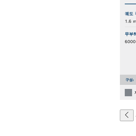
궤도 
1.6 
무부하
6000
구성: