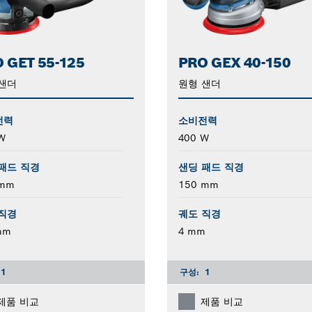
 GET 55-125
PRO GEX 40-150
샌더
원형 샌더
전력
소비전력
W
400 W
패드 직경
샌딩 패드 직경
 mm
150 mm
직경
궤도 직경
mm
4 mm
1
구성:
1
제품 비교
제품 비교