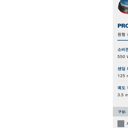
PRO
원형 
소비
550 
샌딩 
125
궤도 
3.5 
구성: