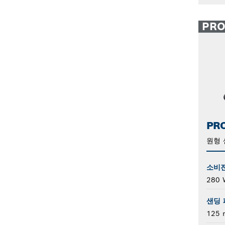
PR
PRO
원형 
소비
280 
샌딩 
125