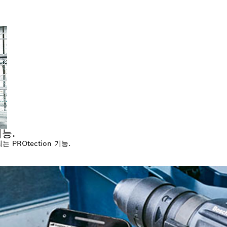
능.
PROtection 기능.