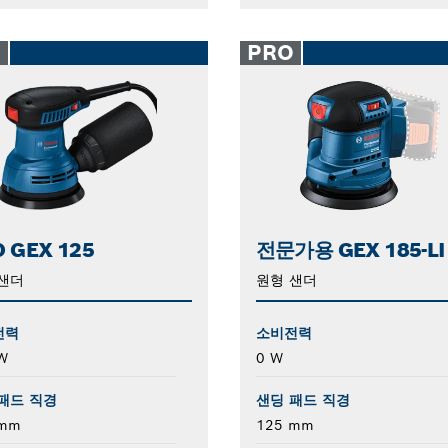
O
PRO
 GEX 125
전문가용 GEX 185-LI
샌더
원형 샌더
전력
소비전력
W
0 W
패드 직경
샌딩 패드 직경
 mm
125 mm