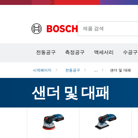
제품 검색
열화상 카메라 & 적외선 온·습도 측정기
전동공구
측정공구
액세서리
수공구
시작페이지
전동공구
...
샌더 및 대패
샌더 및 대패