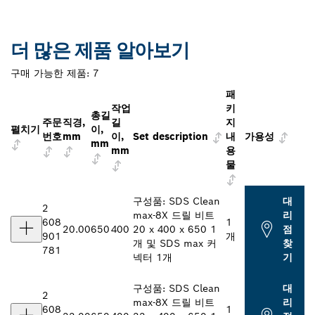
더 많은 제품 알아보기
구매 가능한 제품:
7
패
작업
키
총길
주문
직경,
길
지
펼치기
이,
번호
mm
이,
Set description
내
가용성
mm
mm
용
물
구성품: SDS Clean
대
2
max-8X 드릴 비트
리
608
1
20.00
650
400
20 x 400 x 650 1
점
901
개
개 및 SDS max 커
찾
781
넥터 1개
기
구성품: SDS Clean
대
2
max-8X 드릴 비트
리
608
1