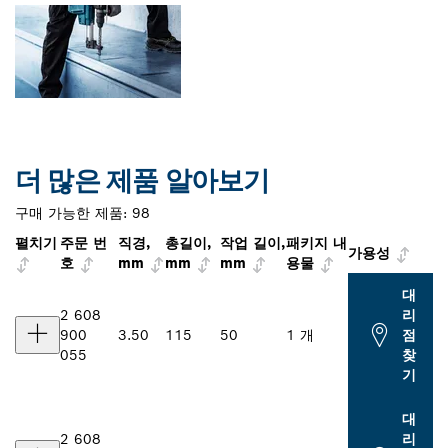
더 많은 제품 알아보기
구매 가능한 제품:
98
펼치기
주문 번
직경,
총길이,
작업 길이,
패키지 내
가용성
호
mm
mm
mm
용물
대
2 608
리
900
3.50
115
50
1 개
점
055
찾
기
대
2 608
리