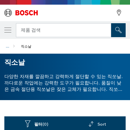
뒤로
제품 검색
...
직소날
뒤로
직소날
다양한 자재를 깔끔하고 강력하게 절단할 수 있는 직쏘날.
까다로운 작업에는 강력한 도구가 필요합니다. 품질이 낮
은 금속 절단용 직쏘날은 잦은 교체가 필요합니다. 직쏘날
을 목재용으로만 사용하는 경우에도 고성능만큼 수명이 긴
지 확인해야 합니다. 당사의 EXPERT 직쏘날에는 카바이드
톱니가 장착되어 있어 연마재에 대한 견고성과 저항성이
더욱 향상되었습니다. 이를 통해 더 깔끔하게, 더 오랫동안
절단할 수 있습니다. 당사의 직쏘날은 플라스틱, 금속, 목재
필터
(0)
Sort
및 라미네이트를 절단할 수 있습니다. 다양한 종류의 긴 직