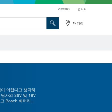
앵글 그라인더 및 금속 작업
일반 드릴 및 진동드릴/임팩트 드릴 드라이버
PRO360
연락처
대리점
것이 어렵다고 생각하
사의 36V 및 18V
 Bosch 배터리로