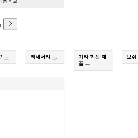
제품 비교
1
구
액세서리
기타 혁신 제
보쉬
품