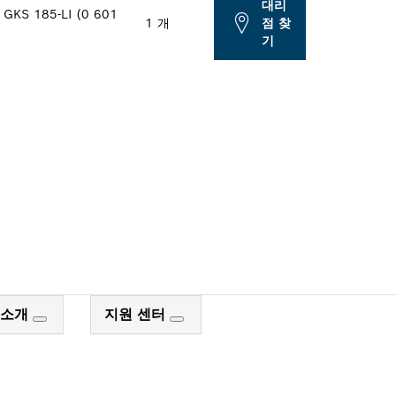
대리
, GKS 185-LI (0 601
1 개
점 찾
기
장 검색
 소개
지원 센터