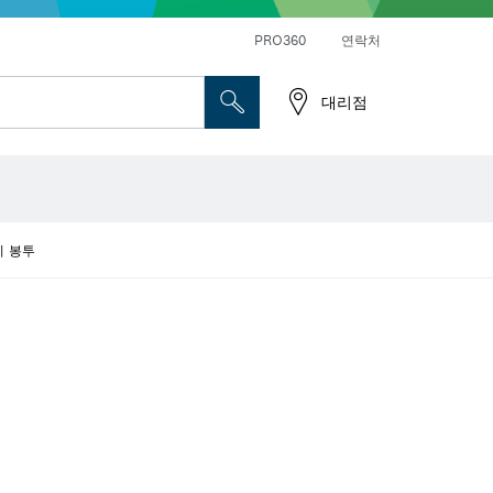
앵글 그라인더 및 금속 작업
일반 드릴 및 진동드릴/임팩트 드릴 드라이버
PRO360
연락처
대리점
지 봉투