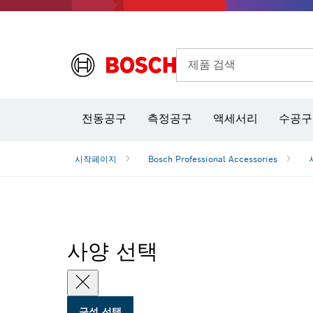
제품 검색
열화상 카메라 & 적외선 온·습도 측정기
전동공구
측정공구
액세서리
수공구
시작페이지
Bosch Professional Accessories
사양 선택
구성 선택