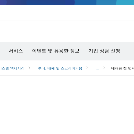
콘크리트 그라인더/홈파기
벤치탑 공구 & 작업 거치대
커넥티비티 제품 및 서비스
서비스
이벤트 및 유용한 정보
기업 상담 신청
시스템 액세서리
루터, 대패 및 스크레이퍼용
...
대패용 천 먼