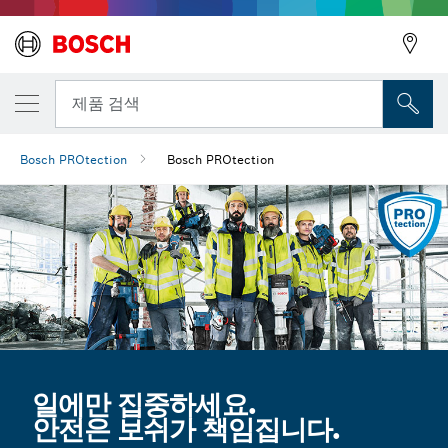
뒤로
제품 검색
Bosch PROtection
Bosch PROtection
뒤로
일에만 집중하세요.
안전은 보쉬가 책임집니다.