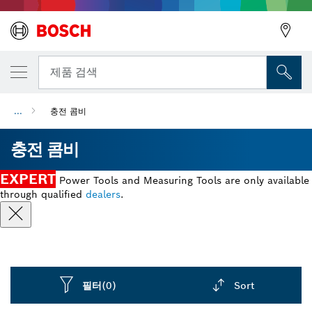
뒤로
제품 검색
...
충전 콤비
뒤로
충전 콤비
EXPERT
Power Tools and Measuring Tools are only available
through qualified
dealers
.
필터
(0)
Sort
Dropdown