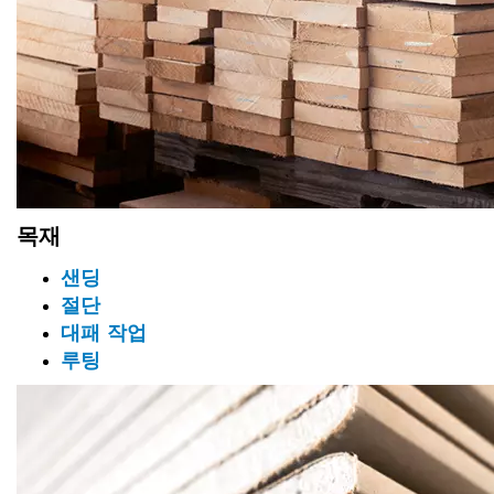
목재
샌딩
절단
대패 작업
루팅