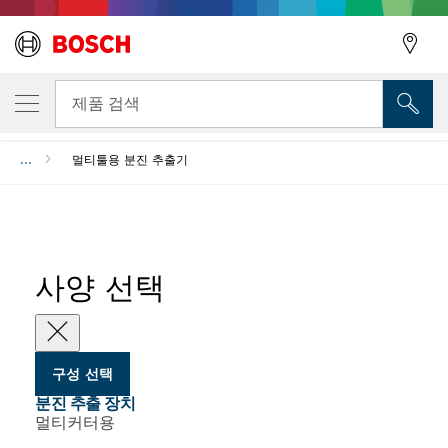
선택한 변형
분진 추출 장치
뒤로
제품 검색
...
멀티툴용 분진 추출기
뒤로
사양 선택
구성 선택
분진 추출 장치
멀티커터용