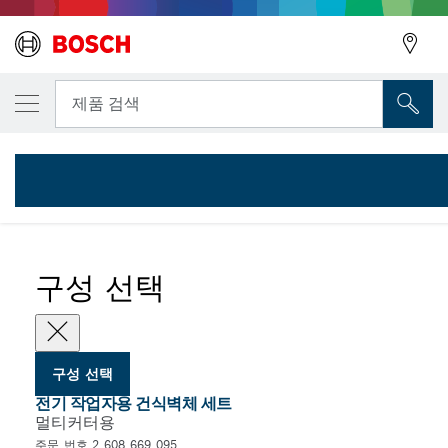
선택한 변형
전기 작업자용 건식벽체 세트, 5개
뒤로
뒤로
제품 검색
2 608 669 095
...
전기 작업자용및 건식벽체 날 세트, 5개
뒤로
구성 선택
구성 선택
전기 작업자용 건식벽체 세트
멀티커터용
주문 번호 2 608 669 095