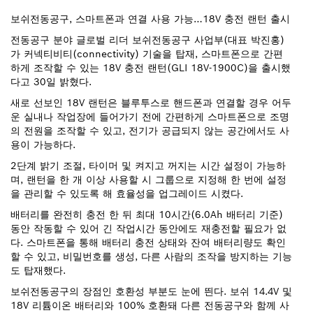
보쉬전동공구, 스마트폰과 연결 사용 가능…18V 충전 랜턴 출시
전동공구 분야 글로벌 리더 보쉬전동공구 사업부(대표 박진홍)
가 커넥티비티(connectivity) 기술을 탑재, 스마트폰으로 간편
하게 조작할 수 있는 18V 충전 랜턴(GLI 18V-1900C)을 출시했
다고 30일 밝혔다.
새로 선보인 18V 랜턴은 블루투스로 핸드폰과 연결할 경우 어두
운 실내나 작업장에 들어가기 전에 간편하게 스마트폰으로 조명
의 전원을 조작할 수 있고, 전기가 공급되지 않는 공간에서도 사
용이 가능하다.
2단계 밝기 조절, 타이머 및 켜지고 꺼지는 시간 설정이 가능하
며, 랜턴을 한 개 이상 사용할 시 그룹으로 지정해 한 번에 설정
을 관리할 수 있도록 해 효율성을 업그레이드 시켰다.
배터리를 완전히 충전 한 뒤 최대 10시간(6.0Ah 배터리 기준)
동안 작동할 수 있어 긴 작업시간 동안에도 재충전할 필요가 없
다. 스마트폰을 통해 배터리 충전 상태와 잔여 배터리량도 확인
할 수 있고, 비밀번호를 생성, 다른 사람의 조작을 방지하는 기능
도 탑재했다.
보쉬전동공구의 장점인 호환성 부분도 눈에 띈다. 보쉬 14.4V 및
18V 리튬이온 배터리와 100% 호환돼 다른 전동공구와 함께 사