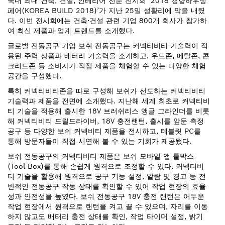
국내 최대 건축, 건설, 인테리어 전문 전시회 ‘2018 경향하우징
페어(KOREA BUILD 2018)’가 지난 25일 성황리에 막을 내렸
다. 이번 전시회에는 건축∙건설 관련 기업 800개 회사가 참가하
여 최신 제품과 업계 트렌드를 소개했다.
글로벌 전동공구 기업 보쉬 전동공구는 커넥티비티 기술력이 적
용된 주력 상품과 배터리 기술력을 소개하고, 우드존, 메탈존, 콘
크리드존 등 소비자가 직접 제품을 체험할 수 있는 다양한 체험
공간을 구성했다.
특히 커넥티비티존을 따로 구성해 보쉬가 선도하는 커넥티비티
기술력과 제품을 전면에 소개했다. 지난해 세계 최초로 커넥티비
티 기술을 적용해 출시한 18V 브러쉬리스 앵글 그라인더를 비롯
해 커넥티비티 드릴드라이버, 18V 충전랜턴, 출시를 앞둔 측정
공구 등 다양한 보쉬 커넥비티 제품을 전시하고, 테블릿 PC를
통해 방문자들이 직접 시연해 볼 수 있는 기회가 제공됐다.
보쉬 전동공구의 커넥티비티 제품은 보쉬 모바일 앱 툴박스
(Tool Box)를 통해 손쉽게 원격으로 조정할 수 있다. 커넥티비
티 기술을 활용해 원격으로 공구 기능 설정, 알람 및 경고 등 전
반적인 전동공구 작동 상태를 확인할 수 있어 작업 현장의 효율
성과 안전성을 높였다. 보쉬 전동공구 18V 충전 랜턴은 어두운
작업 현장에서 원격으로 랜턴을 켜고 끌 수 있으며, 자리를 이동
하지 않고도 배터리 충전 상태를 확인, 작업 타이머 설정, 밝기