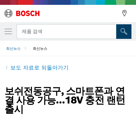
뒤로
제품 검색
최신뉴스
최신뉴스
뒤로
보도 자료로 되돌아가기
보쉬전동공구, 스마트폰과 연
결 사용 가능…18V 충전 랜턴
출시