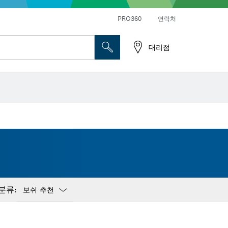
앵글 그라인더 및 금속 작업
일반 드릴 및 진동드릴/임팩트 드릴 드라이버
PRO360
연락처
대리점
분류:
Dropdown
closed