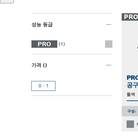
PR
성능 등급
PRO
(1)
가격 ()
PR
공구
0 - 1
툴백
구성: