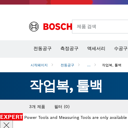
제품 검색
열화상 카메라 & 적외선 온·습도 측정기
전동공구
측정공구
액세서리
수공구
시작페이지
전동공구
...
작업복, 툴백
작업복, 툴백
3개 제품
필터
(0)
EXPERT
Power Tools and Measuring Tools are only available