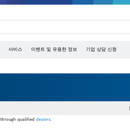
콘크리트 그라인더/홈파기
벤치탑 공구 & 작업 거치대
커넥티비티 제품 및 서비스
서비스
이벤트 및 유용한 정보
기업 상담 신청
 through qualified
dealers
.