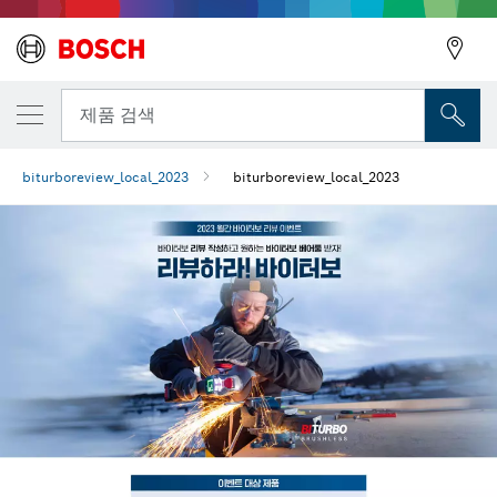
뒤로
제품 검색
biturboreview_local_2023
biturboreview_local_2023
뒤로