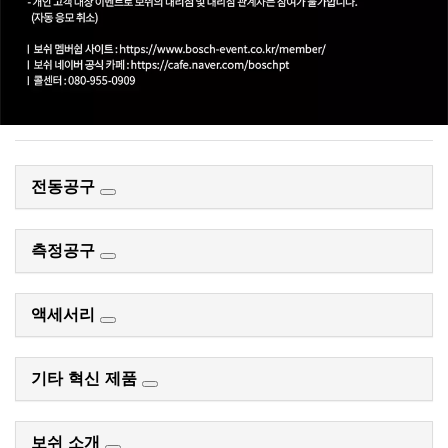
전동공구
측정공구
액세서리
기타 혁신 제품
보쉬 소개