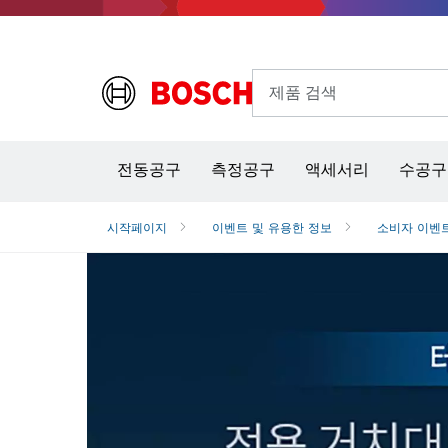
제품 검색
열화상 카메라 & 적외선 온·습도 측정기
전동공구
측정공구
액세서리
수공구
시작페이지
이벤트 및 유용한 정보
소비자 이벤