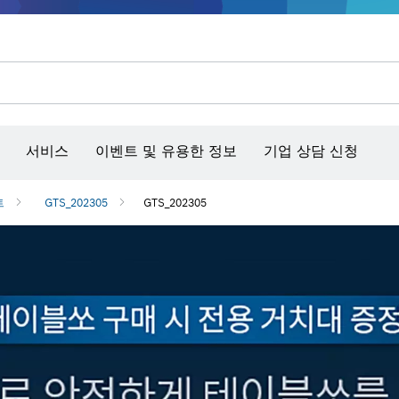
콘크리트 그라인더/홈파기
벤치탑 공구 & 작업 거치대
커넥티비티 제품 및 서비스
서비스
이벤트 및 유용한 정보
기업 상담 신청
트
GTS_202305
GTS_202305