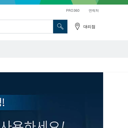
앵글 그라인더 및 금속 작업
일반 드릴 및 진동드릴/임팩트 드릴 드라이버
PRO360
연락처
대리점