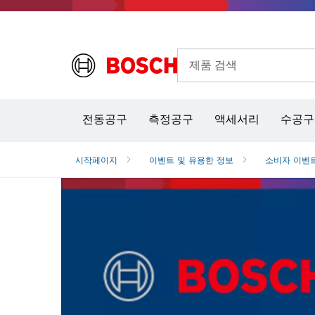
제품 검색
열화상 카메라 & 적외선 온·습도 측정기
전동공구
측정공구
액세서리
수공구
시작페이지
이벤트 및 유용한 정보
소비자 이벤