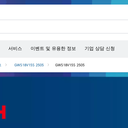
콘크리트 그라인더/홈파기
벤치탑 공구 & 작업 거치대
커넥티비티 제품 및 서비스
서비스
이벤트 및 유용한 정보
기업 상담 신청
트
GWS18V15S 2505
GWS18V15S 2505