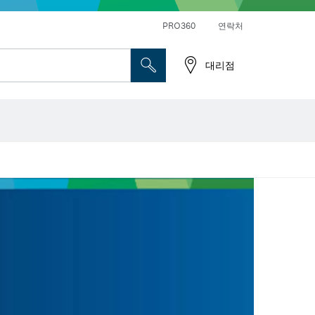
앵글 그라인더 및 금속 작업
일반 드릴 및 진동드릴/임팩트 드릴 드라이버
PRO360
연락처
대리점