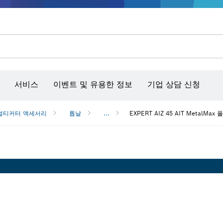
콘크리트 그라인더/홈파기
벤치탑 공구 & 작업 거치대
커넥티비티 제품 및 서비스
서비스
이벤트 및 유용한 정보
기업 상담 신청
멀티커터 액세서리
톱날
...
EXPERT AIZ 45 AIT MetalMa