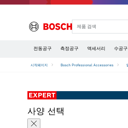
제품 검색
열화상 카메라 & 적외선 온·습도 측정기
전동공구
측정공구
액세서리
수공구
시작페이지
Bosch Professional Accessories
EXPERT
사양 선택