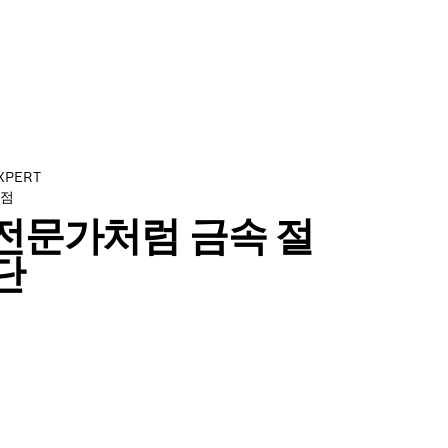
XPERT
점
전문가처럼 금속 절
단