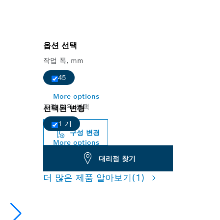
옵션 선택
작업 폭, mm
45
More options
포장 단위 선택
선택된 변형
1 개
구성 변경
More options
대리점 찾기
더 많은 제품 알아보기
(1)