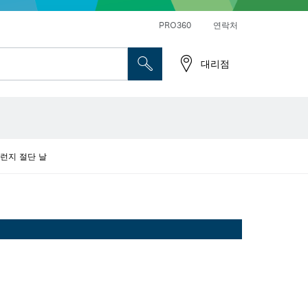
앵글 그라인더 및 금속 작업
일반 드릴 및 진동드릴/임팩트 드릴 드라이버
PRO360
연락처
대리점
x 플런지 절단 날