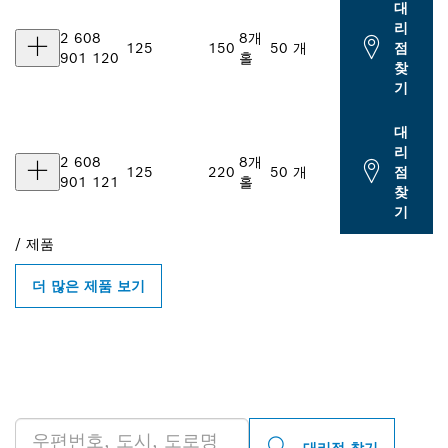
대
리
2 608
8개
125
150
50 개
점
901 120
홀
찾
기
대
리
2 608
8개
125
220
50 개
점
901 121
홀
찾
기
/
제품
더 많은 제품 보기
인근의 BOSCH
PROFESSIONAL 매장 검색