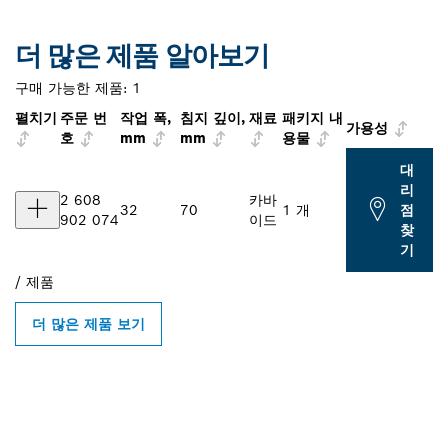
더 많은 제품 알아보기
구매 가능한 제품:
1
펼치기
주문 번
작업 폭,
침지 깊이,
재료
패키지 내
가용성
호
mm
mm
용물
대
리
2 608
카바
32
70
1 개
점
902 074
이드
찾
기
/
제품
더 많은 제품 보기
인근의 BOSCH
PROFESSIONAL 매장 검색