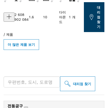
대
다이
리
2 608
1.6
10
아몬
1 개
점
902 084
드
찾
기
/
제품
더 많은 제품 보기
인근의 BOSCH
PROFESSIONAL 매장 검색
대리점 찾기
전동공구