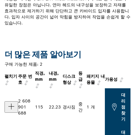
유일한 장점은 아닙니다. 연마 헤드의 내구성을 보장하고 자재를
효과적으로 제거하기 위해 단단하고 큰 카바이드 입자를 사용합니
다. 입자 사이의 공간이 넓어 막힘을 방지하여 작업을 손쉽게 할 수
있습니다.
더 많은 제품 알아보기
구매 가능한 제품:
2
직경,
내경,
등
펼치기
주문 번
디스크
패키지 내
mm
mm
급
가용성
호
형상
용물
대
2 608
리
중
901
115
22.23
경사짐
1 개
점
간
688
찾
기
대