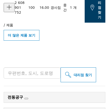
2 608
리
중
901
100
16.00
경사짐
1 개
점
간
752
찾
기
/
제품
더 많은 제품 보기
인근의 BOSCH
PROFESSIONAL 매장 검색
대리점 찾기
전동공구