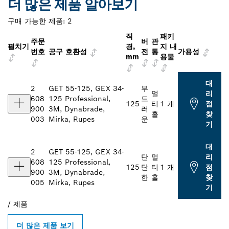
더 많은 제품 알아보기
구매 가능한 제품:
2
직
패키
주문
버
관
펼치기
경,
지 내
번호
공구 호환성
전
통
가용성
mm
용물
대
2
GET 55-125, GEX 34-
부
멀
리
608
125 Professional,
드
125
티
1 개
점
900
3M, Dynabrade,
러
홀
찾
003
Mirka, Rupes
운
기
대
2
GET 55-125, GEX 34-
단
멀
리
608
125 Professional,
125
단
티
1 개
점
900
3M, Dynabrade,
한
홀
찾
005
Mirka, Rupes
기
/
제품
더 많은 제품 보기