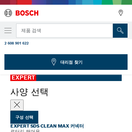
선택한 변형
해머 드릴 비트용 EXPERT SDS Clean max
뒤로
제품 검색
커넥터
2 608 901 622
...
EXPERT SDS Clean max 커넥터
뒤로
대리점 찾기
EXPERT
사양 선택
구성 선택
EXPERT SDS CLEAN MAX 커넥터
로터리 해머용