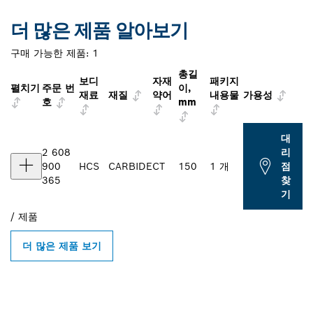
더 많은 제품 알아보기
구매 가능한 제품:
1
총길
보디
자재
패키지
펼치기
주문 번
이,
재료
재질
약어
내용물
가용성
호
mm
대
2 608
리
900
HCS
CARBIDE
CT
150
1 개
점
365
찾
기
/
제품
더 많은 제품 보기
인근의 BOSCH