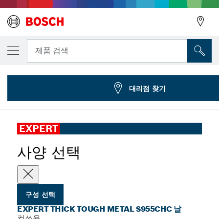
선택한 변형
EXPERT 'Thick Tough Metal' S 955 CHC 
뒤로
제품 검색
2 608 900 365
...
EXPERT Thick Tough Metal S955CHC 날
뒤로
대리점 찾기
EXPERT
사양 선택
구성 선택
EXPERT THICK TOUGH METAL S955CHC 날
컷쏘용