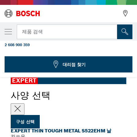
선택한 변형
EXPERT 'Thin Tough Metal' S 522 EHM 컷
뒤로
제품 검색
소날 1종
2 608 900 359
...
EXPERT Thin Tough Metal S522EHM 날
뒤로
대리점 찾기
EXPERT
사양 선택
구성 선택
EXPERT THIN TOUGH METAL S522EHM 날
컷쏘용