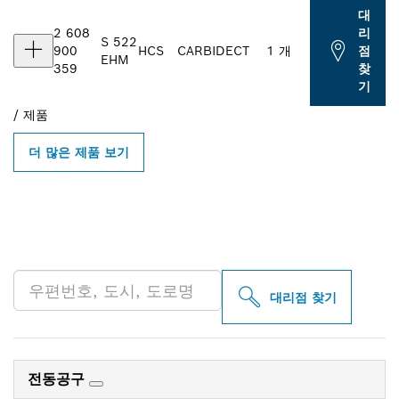
대
2 608
리
S 522
900
HCS
CARBIDE
CT
1 개
점
EHM
359
찾
기
/
제품
더 많은 제품 보기
인근의 BOSCH
PROFESSIONAL 매장 검색
대리점 찾기
전동공구