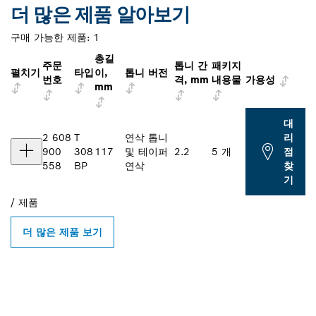
더 많은 제품 알아보기
구매 가능한 제품:
1
총길
주문
톱니 간
패키지
펼치기
타입
이,
톱니 버전
번호
격, mm
내용물
가용성
mm
대
2 608
T
연삭 톱니
리
900
308
117
및 테이퍼
2.2
5 개
점
558
BP
연삭
찾
기
/
제품
더 많은 제품 보기
인근의 BOSCH
PROFESSIONAL 매장 검색