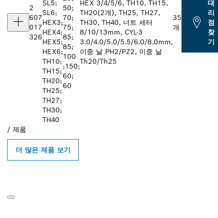
SL5;
HEX 3/4/5/6, TH10, TH15,
대
2
50;
SL6;
TH20(2개), TH25, TH27,
리
607
70;
35
HEX3;
TH30, TH40, 너트 세터
점
017
75;
개
HEX4;
8/10/13mm, CYL-3
찾
326
85;
HEX5;
3.0/4.0/5.0/5.5/6.0/8.0mm,
기
85;
HEX6;
이중 날 PH2/PZ2, 이중 날
100
TH10;
Th20/Th25
;150;
TH15;
60;
TH20;
60
TH25;
TH27;
TH30;
TH40
/
제품
더 많은 제품 보기