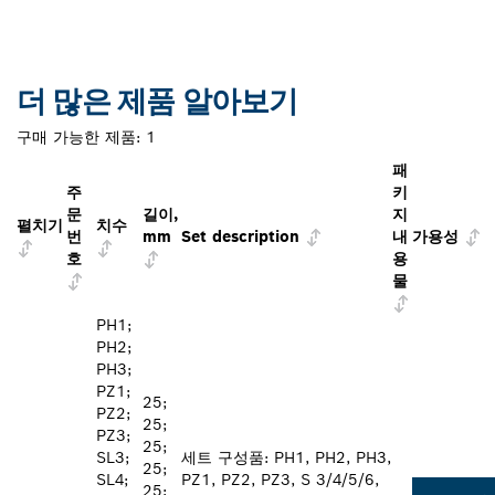
더 많은 제품 알아보기
구매 가능한 제품:
1
패
주
키
문
길이,
지
펼치기
치수
번
mm
Set description
내
가용성
호
용
물
PH1;
PH2;
PH3;
PZ1;
25;
PZ2;
25;
PZ3;
25;
SL3;
세트 구성품: PH1, PH2, PH3,
25;
SL4;
PZ1, PZ2, PZ3, S 3/4/5/6,
25;