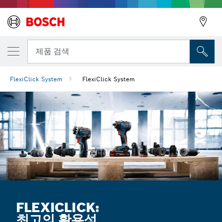
뒤로
뒤로
제품 검색
FlexiClick System
FlexiClick System
뒤로
FLEXICLICK:
최고의 활용성