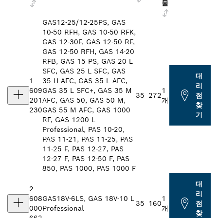
물
GAS12-25/12-25PS, GAS
10-50 RFH, GAS 10-50 RFK,
GAS 12-30F, GAS 12-50 RF,
GAS 12-50 RFH, GAS 14-20
RFB, GAS 15 PS, GAS 20 L
SFC, GAS 25 L SFC, GAS
대
1
35 H AFC, GAS 35 L AFC,
리
609
GAS 35 L SFC+, GAS 35 M
1
35
272
점
201
AFC, GAS 50, GAS 50 M,
개
찾
230
GAS 55 M AFC, GAS 1000
기
RF, GAS 1200 L
Professional, PAS 10-20,
PAS 11-21, PAS 11-25, PAS
11-25 F, PAS 12-27, PAS
12-27 F, PAS 12-50 F, PAS
850, PAS 1000, PAS 1000 F
대
2
리
608
GAS18V-6LS, GAS 18V-10 L
1
35
160
점
000
Professional
개
찾