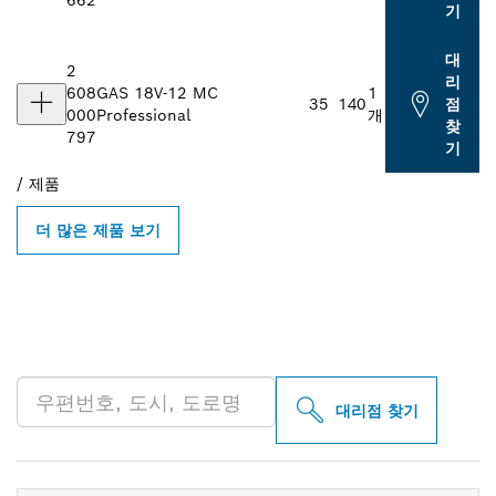
662
기
대
2
리
608
GAS 18V-12 MC
1
35
140
점
000
Professional
개
찾
797
기
/
제품
더 많은 제품 보기
인근의 BOSCH
PROFESSIONAL 매장 검색
대리점 찾기