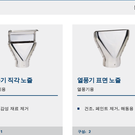
기 직각 노즐
열풍기 표면 노즐
기용
열풍기용
감성 재료 제거
건조, 페인트 제거, 해동용
1
구성:
2