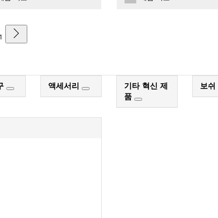
1
구
액세서리
기타 혁신 제
보쉬
품