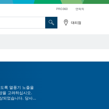
앵글 그라인더 및 금속 작업
일반 드릴 및 진동드릴/임팩트 드릴 드라이버
PRO360
연락처
대리점
있도록 열풍기 노즐을
양을 고려하십시오.
향상되었습니다. 당사의