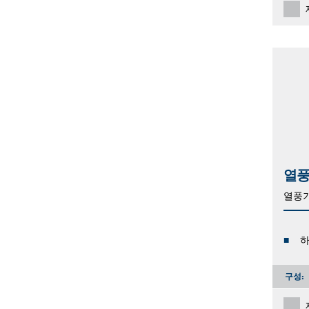
열풍
열풍
하
구성: