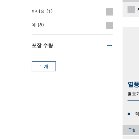
아니요 (1)
예 (8)
포장 수량
1 개
열풍
열풍
작
구성: