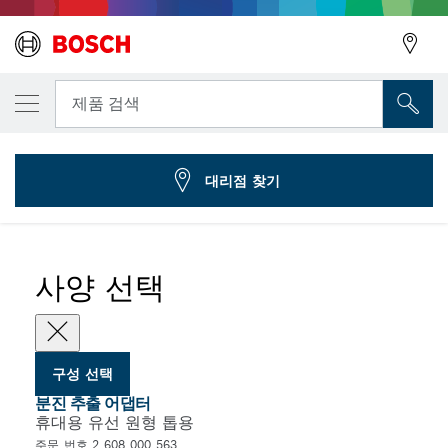
선택한 변형
먼지 흡입 어댑터
뒤로
제품 검색
2 608 000 563
...
휴대용 원형 톱의 호스 연결 어댑터
뒤로
대리점 찾기
사양 선택
구성 선택
분진 추출 어댑터
휴대용 유선 원형 톱용
주문 번호 2 608 000 563