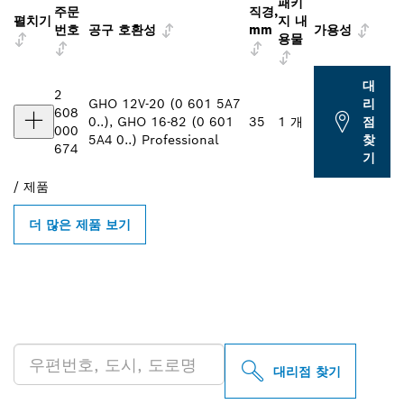
패키
주문
직경,
펼치기
지 내
번호
공구 호환성
mm
가용성
용물
대
2
GHO 12V-20 (0 601 5A7
리
608
0..), GHO 16-82 (0 601
35
1 개
점
000
5A4 0..) Professional
찾
674
기
/
제품
더 많은 제품 보기
인근의 BOSCH
PROFESSIONAL 매장 검색
대리점 찾기