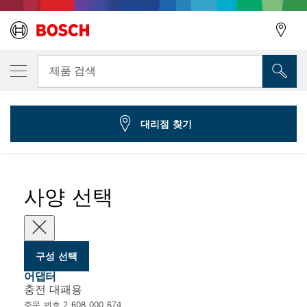
선택한 변형
GHO 10.8V-20용 진공 어댑터
뒤로
제품 검색
2 608 000 674
...
대패용 호스 연결 어댑터
뒤로
대리점 찾기
사양 선택
구성 선택
어댑터
충전 대패용
주문 번호 2 608 000 674