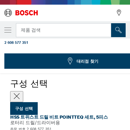
선택한 변형
HSS 트위스트 드릴 비트 PointTeQ 19피스 ProBo
뒤로
제품 검색
10mm
2 608 577 351
...
HSS PointTeQ 트위스트 드릴 비트 세트, 원통형 샹크
뒤로
대리점 찾기
구성 선택
구성 선택
HSS 트위스트 드릴 비트 POINTTEQ 세트, 5피스
로터리 드릴/드라이버용
주문 번호 2 608 577 351