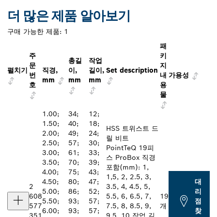
더 많은 제품 알아보기
구매 가능한 제품:
1
패
주
키
총길
작업
문
지
펼치기
직경,
이,
길이,
Set description
번
내
가용성
mm
mm
mm
호
용
물
1.00;
34;
12;
1.50;
40;
18;
HSS 트위스트 드
2.00;
49;
24;
릴 비트
2.50;
57;
30;
PointTeQ 19피
3.00;
61;
33;
스 ProBox 직경
3.50;
70;
39;
포함(mm): 1,
4.00;
75;
43;
1,5, 2, 2.5, 3,
4.50;
80;
47;
대
2
3.5, 4, 4.5, 5,
5.00;
86;
52;
리
608
5.5, 6, 6.5, 7,
19
5.50;
93;
57;
점
577
7.5, 8, 8.5, 9,
개
6.00;
93;
57;
찾
351
9.5, 10 작업 길