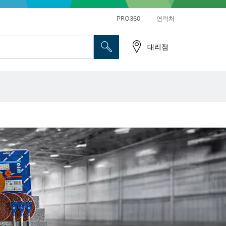
앵글 그라인더 및 금속 작업
일반 드릴 및 진동드릴/임팩트 드릴 드라이버
PRO360
연락처
대리점