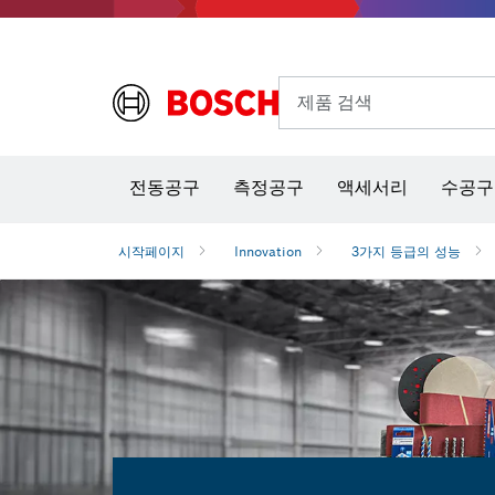
제품 검색
열화상 카메라 & 적외선 온·습도 측정기
전동공구
측정공구
액세서리
수공구
시작페이지
Innovation
3가지 등급의 성능