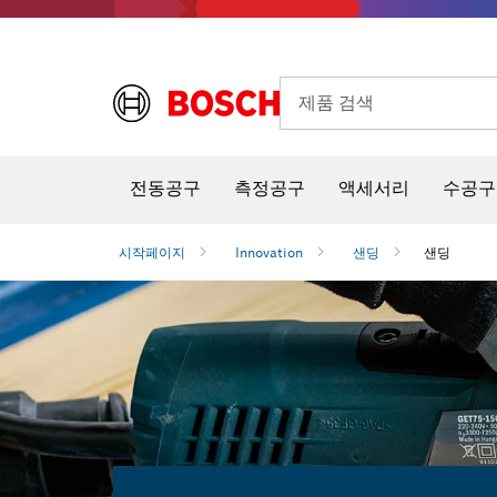
제품 검색
열화상 카메라 & 적외선 온·습도 측정기
전동공구
측정공구
액세서리
수공구
시작페이지
Innovation
샌딩
샌딩