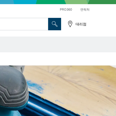
앵글 그라인더 및 금속 작업
일반 드릴 및 진동드릴/임팩트 드릴 드라이버
PRO360
연락처
대리점