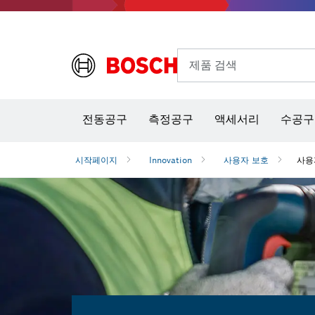
제품 검색
열화상 카메라 & 적외선 온·습도 측정기
전동공구
측정공구
액세서리
수공구
시작페이지
Innovation
사용자 보호
사용