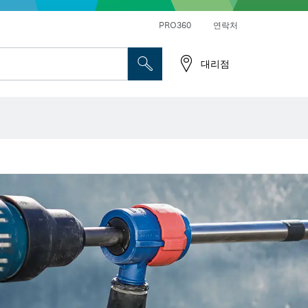
앵글 그라인더 및 금속 작업
일반 드릴 및 진동드릴/임팩트 드릴 드라이버
PRO360
연락처
대리점