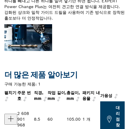
하나를 빼내고 다른 하나를 밀어 넣기만 하면 됩니다. EXPERT
Power Change Plus는 여전히 견고한 연결 방식을 제공합니다.
강화된 샹크와 밀착 가이드 드릴을 사용하여 기존 방식으로 장착된
홀쏘보다 더 안정적입니다.
더 많은 제품 알아보기
구매 가능한 제품:
1
펼치기
주문 번
직경,
작업 길이,
총길이,
패키지 내
가용성
호
mm
mm
mm
용물
대
2 608
리
901
8.5
60
105.00
1 개
점
968
찾