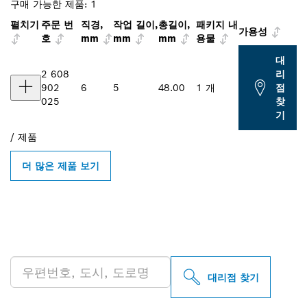
구매 가능한 제품:
1
펼치기
주문 번
직경,
작업 길이,
총길이,
패키지 내
가용성
호
mm
mm
mm
용물
대
2 608
리
902
6
5
48.00
1 개
점
025
찾
기
/
제품
더 많은 제품 보기
인근의 BOSCH
PROFESSIONAL 매장 검색
대리점 찾기