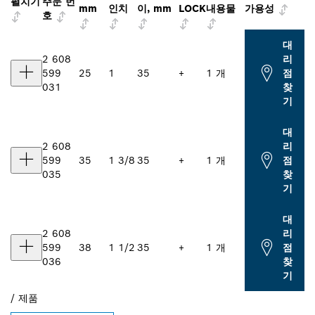
펼치기
주문 번
mm
인치
이, mm
LOCK
내용물
가용성
호
대
2 608
리
599
25
1
35
+
1 개
점
031
찾
기
대
2 608
리
599
35
1 3/8
35
+
1 개
점
035
찾
기
대
2 608
리
599
38
1 1/2
35
+
1 개
점
036
찾
기
/
제품