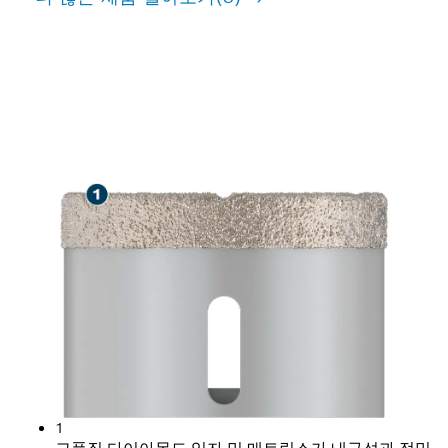
건식 석공 드릴 작업 시 긴 수명
보장
1