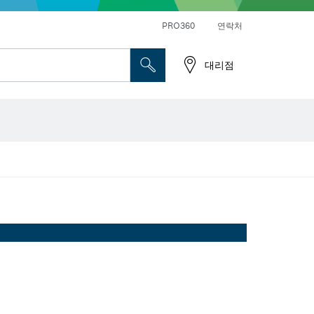
앵글 그라인더 및 금속 작업
일반 드릴 및 진동드릴/임팩트 드릴 드라이버
PRO360
연락처
대리점