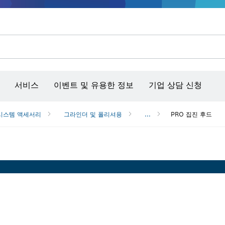
콘크리트 그라인더/홈파기
벤치탑 공구 & 작업 거치대
커넥티비티 제품 및 서비스
서비스
이벤트 및 유용한 정보
기업 상담 신청
시스템 액세서리
그라인더 및 폴리셔용
...
PRO 집진 후드