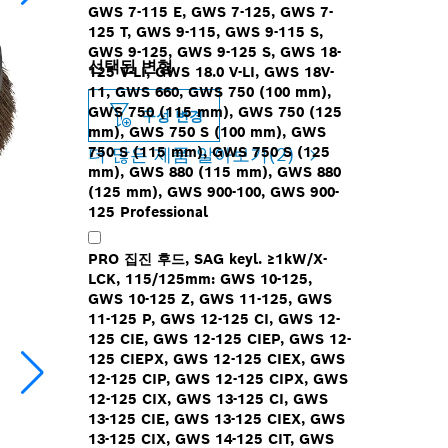
GWS 7-115 E, GWS 7-125, GWS 7-
125 T, GWS 9-115, GWS 9-115 S,
GWS 9-125, GWS 9-125 S, GWS 18-
선택된 변형
125 V-LI, GWS 18.0 V-LI, GWS 18V-
11, GWS 660, GWS 750 (100 mm),
GWS 750 (115 mm), GWS 750 (125
구성 변경
mm), GWS 750 S (100 mm), GWS
750 S (115 mm), GWS 750 S (125
더 많은 제품 알아보기
(2)
mm), GWS 880 (115 mm), GWS 880
(125 mm), GWS 900-100, GWS 900-
125 Professional
PRO 집진 후드, SAG keyl. ≥1kW/X-
LCK, 115/125mm: GWS 10-125,
GWS 10-125 Z, GWS 11-125, GWS
11-125 P, GWS 12-125 CI, GWS 12-
125 CIE, GWS 12-125 CIEP, GWS 12-
125 CIEPX, GWS 12-125 CIEX, GWS
12-125 CIP, GWS 12-125 CIPX, GWS
12-125 CIX, GWS 13-125 CI, GWS
13-125 CIE, GWS 13-125 CIEX, GWS
13-125 CIX, GWS 14-125 CIT, GWS