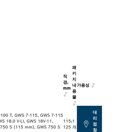
패
키
직
지
경,
내
가용성
mm
용
물
대
-100 T, GWS 7-115, GWS 7-115
리
S 18.0 V-LI, GWS 18V-11,
115;
1
점
750 S (115 mm), GWS 750 S
125
개
찾