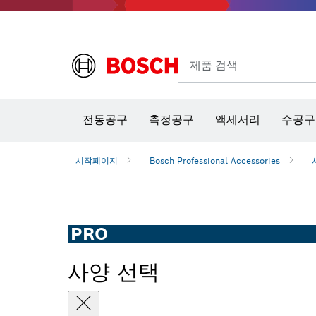
제품 검색
열화상 카메라 & 적외선 온·습도 측정기
전동공구
측정공구
액세서리
수공구
시작페이지
Bosch Professional Accessories
PRO
사양 선택