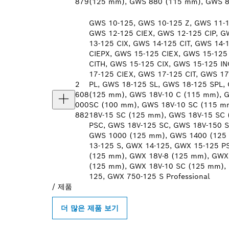
879
(125 mm), GWS 880 (115 mm), GWS 88
GWS 10-125, GWS 10-125 Z, GWS 11-1
GWS 12-125 CIEX, GWS 12-125 CIP, G
13-125 CIX, GWS 14-125 CIT, GWS 14-
CIEPX, GWS 15-125 CIEX, GWS 15-125
CITH, GWS 15-125 CIX, GWS 15-125 IN
17-125 CIEX, GWS 17-125 CIT, GWS 17
2
PL, GWS 18-125 SL, GWS 18-125 SPL,
608
(125 mm), GWS 18V-10 C (115 mm), 
000
SC (100 mm), GWS 18V-10 SC (115 m
882
18V-15 SC (125 mm), GWS 18V-15 SC 
PSC, GWS 18V-125 SC, GWS 18V-150 S
GWS 1000 (125 mm), GWS 1400 (125 
13-125 S, GWX 14-125, GWX 15-125 P
(125 mm), GWX 18V-8 (125 mm), GWX
(125 mm), GWX 18V-10 SC (125 mm),
125, GWX 750-125 S Professional
/
제품
더 많은 제품 보기