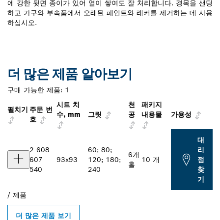
에 강한 뒷면 종이가 있어 열이 쌓여도 잘 처리합니다. 경목을 샌딩
하고 가구와 부속품에서 오래된 페인트와 래커를 제거하는 데 사용
하십시오.
더 많은 제품 알아보기
구매 가능한 제품:
1
시트 치
천
패키지
펼치기
주문 번
수, mm
그릿
공
내용물
가용성
호
대
2 608
60; 80;
리
6개
607
93x93
120; 180;
10 개
점
홀
540
240
찾
기
/
제품
더 많은 제품 보기