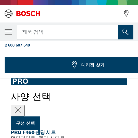
선택한 변형
PRO F460 샌딩 시트, 93 x 93mm, G60, G80, 
뒤로
제품 검색
G180, G240, 10개
2 608 607 540
...
멀티커터용 PRO F460 샌딩 시트
뒤로
대리점 찾기
PRO
사양 선택
구성 선택
PRO F460 샌딩 시트