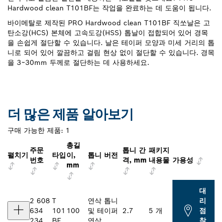
Hardwood clean T101BF는 작업을 완료하는 데 도움이 됩니다.
바이메탈로 제작된 PRO Hardwood clean T101BF 직쏘날은 고
탄소강(HCS) 본체에 고속도강(HSS) 톱날이 접합되어 있어 경목
을 손쉽게 절단할 수 있습니다. 날은 테이퍼 모양과 미세 거리의 톱
니로 되어 있어 깔끔하고 걸림 현상 없이 절단할 수 있습니다. 경목
을 3~30mm 두께로 절단하는 데 사용하세요.
더 많은 제품 알아보기
구매 가능한 제품:
1
총길
주문
톱니 간
패키지
펼치기
타입
이,
톱니 버전
번호
격, mm
내용물
가용성
mm
대
2 608
T
연삭 톱니
리
634
101
100
및 테이퍼
2.7
5 개
점
234
BF
연삭
찾