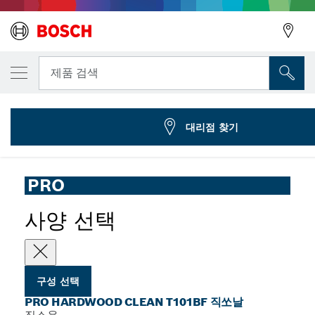
선택한 변형
PRO Hardwood clean T101BF 직쏘날, 100m
뒤로
제품 검색
2 608 634 234
...
PRO Hardwood clean T101BF 직쏘날
뒤로
대리점 찾기
PRO
사양 선택
구성 선택
PRO HARDWOOD CLEAN T101BF 직쏘날