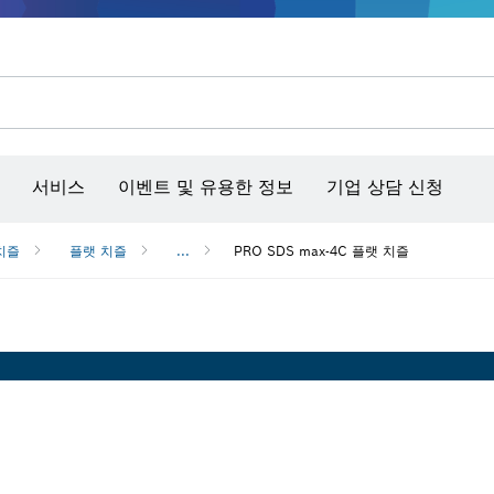
콘크리트 그라인더/홈파기
벤치탑 공구 & 작업 거치대
커넥티비티 제품 및 서비스
서비스
이벤트 및 유용한 정보
기업 상담 신청
치즐
플랫 치즐
...
PRO SDS max-4C 플랫 치즐