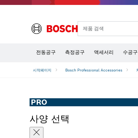
제품 검색
열화상 카메라 & 적외선 온·습도 측정기
전동공구
측정공구
액세서리
수공구
시작페이지
Bosch Professional Accessories
PRO
사양 선택