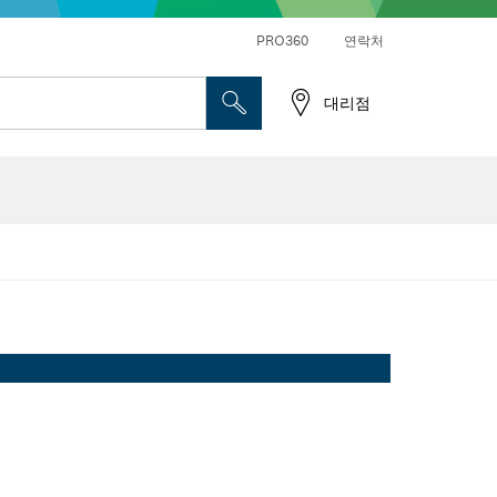
앵글 그라인더 및 금속 작업
일반 드릴 및 진동드릴/임팩트 드릴 드라이버
PRO360
연락처
대리점