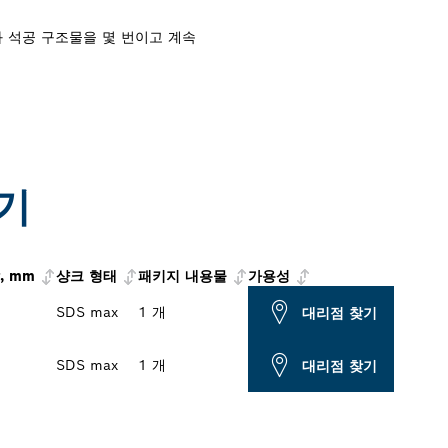
트와 석공 구조물을 몇 번이고 계속
기
, mm
샹크 형태
패키지 내용물
가용성
SDS max
1 개
대리점 찾기
SDS max
1 개
대리점 찾기