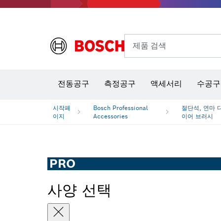
제품 검색
열화상 카메라 & 적외선 온·습도 측정기
전동공구
측정공구
액세서리
수공구
시작페
Bosch Professional
절단석, 연마 
이지
Accessories
이어 브러시
PRO
사양 선택