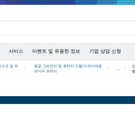
콘크리트 그라인더/홈파기
벤치탑 공구 & 작업 거치대
커넥티비티 제품 및 서비스
서비스
이벤트 및 유용한 정보
기업 상담 신청
디스크 및 와
앵글 그라인더 및 로터리 드릴/드라이버용
소
...
와이어 브러시
림