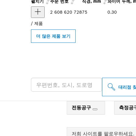
펼치기
주문 번호
직경, mm
와이어 두께, 
2 608 620 728
75
0.30
/
제품
더 많은 제품 보기
인근의 BOSCH 
대리점 
전동공구
측정공
저희 사이트를 팔로우하세요.