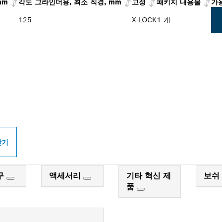
mm
각도 그라인더용, 최소 직경, mm
고정
패키지 내용물
가
125
X-LOCK
1 개
PROFESSIONAL 매
찾기
구
액세서리
기타 혁신 제
보쉬
품