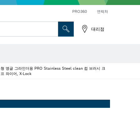
앵글 그라인더 및 금속 작업
일반 드릴 및 진동드릴/임팩트 드릴 드라이버
PRO360
연락처
대리점
형 앵글 그라인더용 PRO Stainless Steel clean 컵 브러시 크
프 와이어, X-Lock