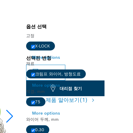
옵션 선택
고정
X-LOCK
More options
선택된 변형
재료
구성 변경
크림프 와이어, 방청도료
More options
대리점 찾기
직경, mm
더 많은 제품 알아보기
(1)
75
More options
와이어 두께, mm
0.30