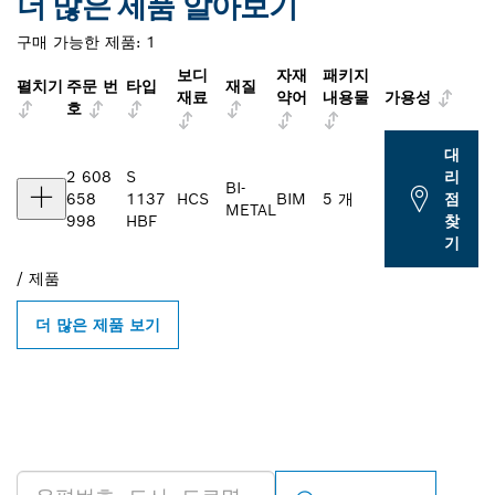
더 많은 제품 알아보기
구매 가능한 제품:
1
보디
자재
패키지
펼치기
주문 번
타입
재질
재료
약어
내용물
가용성
호
대
2 608
S
리
BI-
658
1137
HCS
BIM
5 개
점
METAL
998
HBF
찾
기
/
제품
더 많은 제품 보기
인근의 BOSCH
PROFESSIONAL 매장 검색